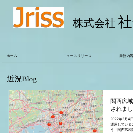
社
株式会社
ホーム
ニュースリリース
業務内
近況Blog
関西広域
されまし
2022年2月4
運用している
う「関西広域