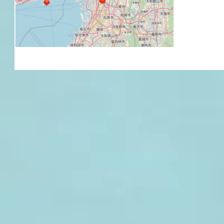
総会はZoo
学名誉教授/京都