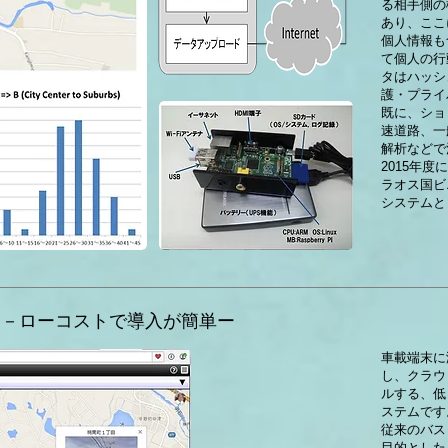
る相手側の
あり、ここ
個人情報も
て個人の行
タはハッシ
護・プライ
既に、ショ
速道路、一
解析などで
2015年
ラオス国ビ
システムと
 －ローコストで導入が簡単ー
車載端末に汎
し、クラウ
ルする、低
ステムです
従来のバス
目的とした