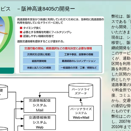
ビス －阪神高速8405の開発ー
弊社は、阪
スである「
から開発、
いただきま
現在は、シ
移管し、阪
継続開発を
このサービ
くが、通勤
区間を利用
路を利用さ
した区間の
的としたサ
道路事業の
り料金所で
接、コミュ
から、交通
の適切な情
たものです
弊社はこの
し、200
2010年