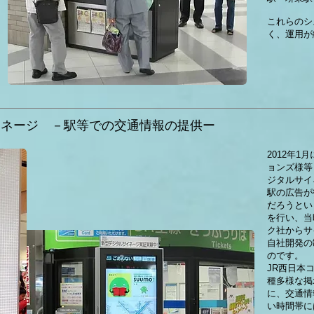
これらのシ
く、運用が
イネージ －駅等での交通情報の提供ー
2012年1
ョンズ様等
ジタルサイ
駅の広告が
だろうとい
を行い、当
ク社からサ
自社開発の
のです。
JR西日本
種多様な掲
に、交通情
い時間帯に