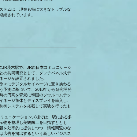
ステムは、現在も特に大きなトラブルな
継続されています。
月にJR茨木駅で、JR西日本コミュニケーシ
との共同研究として、タッチパネル式デ
ネージが設置されました。
徐々にデジタルサイネージに置き換わる
う予測に基づいて、2010年から研究開発
時の円高を背景に韓国のソウルコムテッ
イネージ筐体とディスプレイを輸入し、
制御システムを搭載して実験を行ったも
コミュニケーションズ様では、駅にある多
示物を整理し美観向上を目指すととも
報を効率的に提供しつつ、情報閲覧のな
は広告を掲出するという新しいビジネス