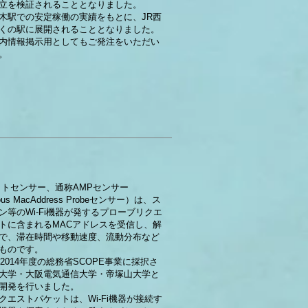
立を検証されることとなりました。
木駅での安定稼働の実績をもとに、JR西
くの駅に展開されることとなりました。
内情報掲示用としてもご発注をいただい
。
ケットセンサー、通称AMPセンサー
ous MacAddress Probeセンサー）は、ス
ン等のWi-Fi機器が発するプローブリクエ
トに含まれるMACアドレスを受信し、解
で、滞在時間や移動速度、流動分布など
ものです。
、2014年度の総務省SCOPE事業に採択さ
大学・大阪電気通信大学・帝塚山大学と
開発を行いました。
クエストパケットは、Wi-Fi機器が接続す