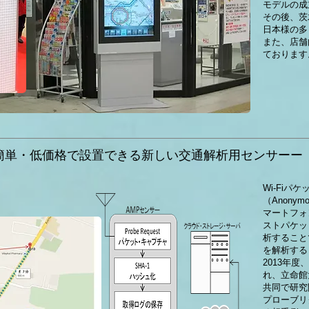
モデルの成
その後、茨
日本様の多
また、店舗
ております
 －簡単・低価格で設置できる新しい交通解析用センサーー
Wi-Fiパ
（Anonym
マートフォ
ストパケッ
析すること
を解析する
2013年度
れ、立命館
共同で研究
プローブリ