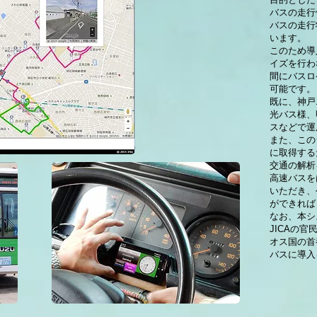
バスの走行
バスの走行
います。
このため導
イズを行わ
間にバスロ
可能です。
既に、神戸
光バス様、
スなどで運
また、この
に取得する
交通の解析
高速バスを
いただき、
ができれば
なお、本シ
JICAの
オス国の首
バスに導入