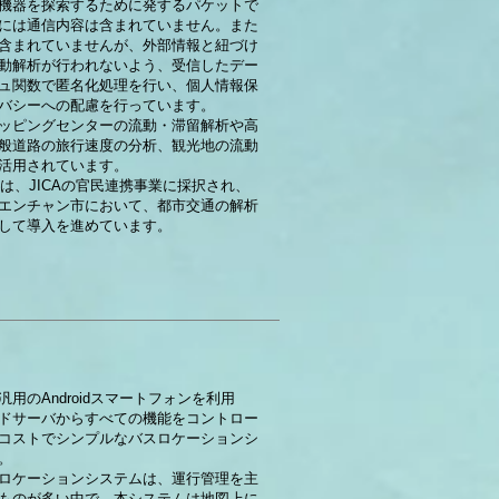
機器を探索するために発するパケットで
には通信内容は含まれていません。また
含まれていませんが、外部情報と紐づけ
動解析が行われないよう、受信したデー
ュ関数で匿名化処理を行い、個人情報保
バシーへの配慮を行っています。
ッピングセンターの流動・滞留解析や高
般道路の旅行速度の分析、観光地の流動
活用されています。
度には、JICAの官民連携事業に採択され、
エンチャン市において、都市交通の解析
して導入を進めています。
用のAndroidスマートフォンを利用
ドサーバからすべての機能をコントロー
コストでシンプルなバスロケーションシ
。
ロケーションシステムは、運行管理を主
ものが多い中で、本システムは地図上に