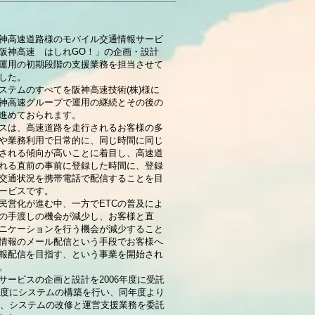
神高速道路様のモバイル交通情報サービ
阪神高速 はしれGO！」の企画・設計
運用の初期段階の支援業務を担当させて
した。
ステムのすべてを阪神高速技術(株)様に
神高速グループで運用の継続とその後の
進めておられます。
スは、高速道路を走行されるお客様の多
や業務利用で日常的に、同じ時間に同じ
される傾向が高いことに着目し、高速道
れる直前の事前に登録した時間に、登録
交通状況を携帯電話で配信することを目
ービスです。
民営化が進む中、一方でETCの普及によ
の手渡しの機会が減少し、お客様と直
ニケーションを行う機会が減少すること
情報のメール配信という手段でお客様へ
報配信を目指す、という事業を開始され
。
サービスの企画と設計を2006年度に受託
7年度にシステムの構築を行い、同年度より
まで、システムの改修と運営支援業務を委託