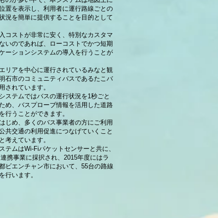
位置を表示し、利用者に運行路線ごとの
状況を簡単に提供することを目的として
入コストが非常に安く、特別なカスタマ
ないのであれば、ローコストでかつ短期
ケーションシステムの導入を行うことが
エリアを中心に運行されているみなと観
明石市のコミュニティバスであるたこバ
用されています。
システムではバスの運行状況を1秒ごと
ため、バスプローブ情報を活用した道路
を行うことができます。
はじめ、多くのバス事業者の方にご利用
公共交通の利用促進につなげていくこと
と考えています。
ステムはWi-Fiパケットセンサーと共に、
官民連携事業に採択され、2015年度にはラ
都ビエンチャン市において、55台の路線
を行います。