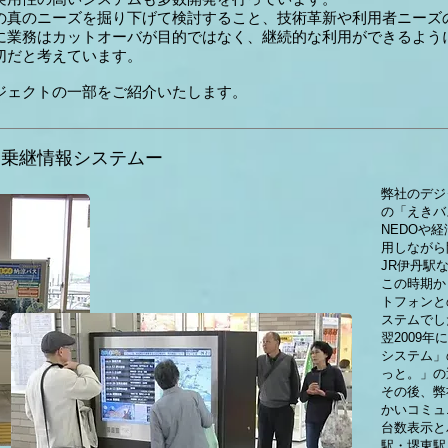
の真のニーズを掘り下げて検討すること、技術革新や利用者ニーズ
に業務はカットオーバが目的ではなく、継続的な利用ができるよう
切だと考えています。
ジェクトの一部をご紹介いたします。
ス乗継情報システムー
弊社のデジ
の「えきバ
NEDOや
用しながら
JR伊丹駅
この時期か
トフォンと
ステムでし
翌2009
システム」
っと。」の
その後、弊
かいコミュ
台数表示と
駅・堺東駅