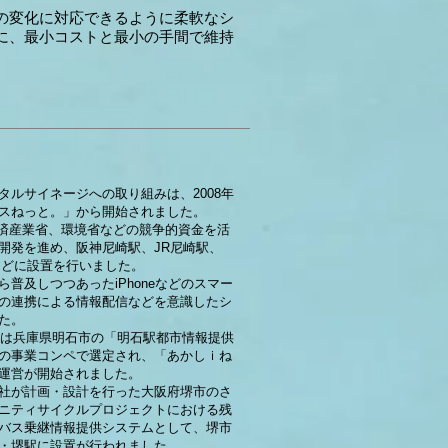
の変化に対応できるように柔軟なシ
に、最小コストと最小の手間で維持
タルサイネージへの取り組みは、2008年
スねっと。」から開始されました。
経済産業省、環境省などの競争的資金を活
開発を進め、阪神尼崎駅、JR尼崎駅、
などに設置を行いました。
ら普及しつつあったiPhoneなどのスマー
の連携による情報配信などを意識したシ
た。
年には兵庫県明石市の「明石駅都市情報提供
の事業コンペで選定され、「あかしｉね
運営が開始されました。
社が計画・設計を行った大阪府堺市のさ
ニティサイクルプロジェクトにおける残
バス乗継情報提供システムとして、堺市
・堺駅に設置が行われました。